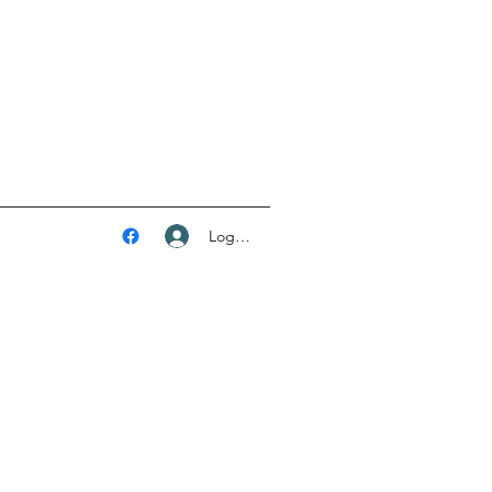
Logg inn