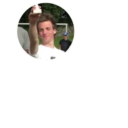
DAVID BÅRDSEN
Hjelpesikter