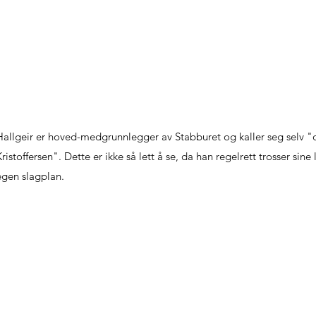
Hallgeir er hoved-medgrunnlegger av Stabburet og kaller seg selv "de
Kristoffersen". Dette er ikke så lett å se, da han regelrett trosser sin
egen slagplan.