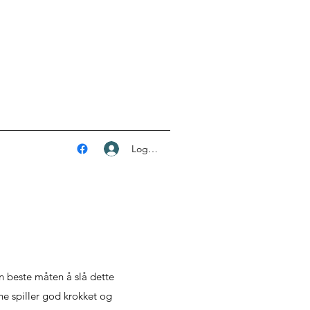
Logg inn
n beste måten å slå dette
ne spiller god krokket og